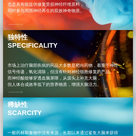
也是具有能提供修复受损神经纤维原料，
同时参与周围神经再生的双效神奇物质。
独特性
SPECIFICALITY
市场上治疗脑部疾病的药品大多数是靶向药物，着重于神经
信号传递，氧化清除，但没有针对神经细胞修复的产品。
而神经酸能够穿透血脑屏障，从源头上补充大脑，
但人体合成效率低下的营养物质，增强大脑活力。
稀缺性
SCARCITY
一般药材和食物中没有来源，长期以来通过鲨鱼大脑来获得