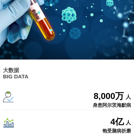
大数据
BIG DATA
8,000
万
人
身患阿尔茨海默病
4
亿
人
饱受脑病折磨