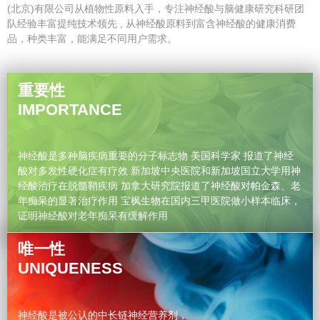
(北京)有限公司从植物性原料入手，专注神经酸与脑健康研究科研团
队经验丰富提纯技术领先 , 从神经酸原料到富含神经酸的健康消费
品，种类丰富，能满足不同用户需求。
重要性
IMPORTANCE
神经酸是多种脑疾病重要的分子标志物 美国科学家 报道了神经
酸对多发性硬化症有疗效 新加坡中央医院和新加坡国立大学用神
经酸治疗在脱髓鞘疾病 加拿大研究院报道了神经酸对帕金森、老
年痴呆的显著治疗作用 宝枫生物在国内三甲医院做小样本临床，
证明神经酸对老年痴呆有缓解作用
唯一性
UNIQUENESS
神经酸是被公认的中长链神经营养剂，