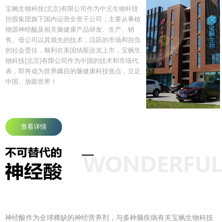
场
神经酸与中枢神经系统疾病
宝枫生物科技(北京)有限公司作为中元生物科技
控股集团旗下国内运营全资子公司，主要从事植
物源神经酸及相关脑健康产品研发、生产、销
售。母公司以其领先的技术，活跃的市场和担负
的社会责任，顺利在美国纳斯达克上市，宝枫生
物科技(北京)有限公司作为中国的技术和市场代
表，即将成为世界瞩目的脑健康科技焦点，立足
中国、放眼世界！
查看详情
神经酸作为全球稀缺的神经营养剂，与多种脑疾病有关宝枫生物科技