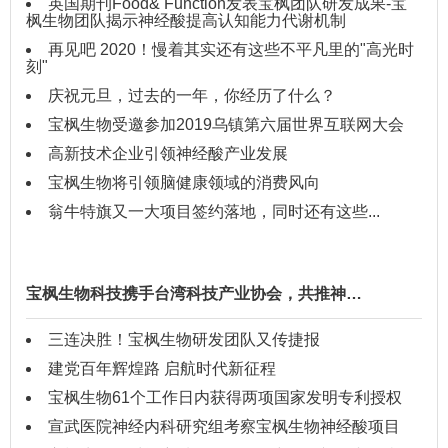
英国期刊Food& Function发表宝枫团队研发成果-宝
枫生物团队揭示神经酸提高认知能力代谢机制
再见吧 2020！慢着其实还有这些不平凡里的"高光时
刻"
庆祝元旦，过去的一年，你经历了什么？
宝枫生物受邀参加2019乌镇第六届世界互联网大会
高新技术企业引领神经酸产业发展
宝枫生物将引领脑健康领域的消费风向
翁牛特旗又一大项目签约落地，同时还有这些...
宝枫生物科技携手台湾科技产业协会，共推神…
三连决胜！宝枫生物研发团队又传捷报
建党百年辉煌路 启航时代新征程
宝枫生物61个工作日内获得两项国家发明专利授权
宣武医院神经内科研究组考察宝枫生物神经酸项目