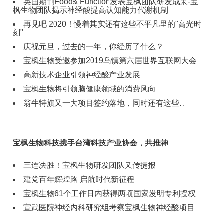
英国期刊Food& Function发表宝枫团队研发成果-宝
枫生物团队揭示神经酸提高认知能力代谢机制
再见吧 2020！慢着其实还有这些不平凡里的"高光时
刻"
庆祝元旦，过去的一年，你经历了什么？
宝枫生物受邀参加2019乌镇第六届世界互联网大会
高新技术企业引领神经酸产业发展
宝枫生物将引领脑健康领域的消费风向
翁牛特旗又一大项目签约落地，同时还有这些...
宝枫生物科技携手台湾科技产业协会，共推神…
三连决胜！宝枫生物研发团队又传捷报
建党百年辉煌路 启航时代新征程
宝枫生物61个工作日内获得两项国家发明专利授权
宣武医院神经内科研究组考察宝枫生物神经酸项目