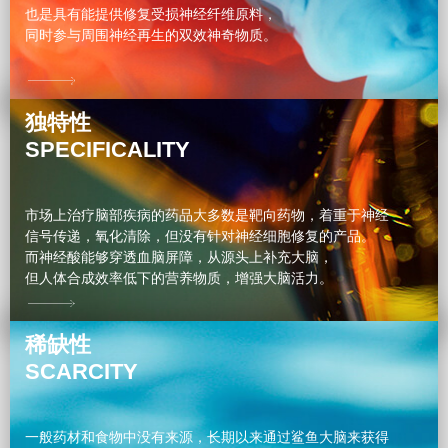
也是具有能提供修复受损神经纤维原料，
同时参与周围神经再生的双效神奇物质。
独特性
SPECIFICALITY
市场上治疗脑部疾病的药品大多数是靶向药物，着重于神经
信号传递，氧化清除，但没有针对神经细胞修复的产品。
而神经酸能够穿透血脑屏障，从源头上补充大脑，
但人体合成效率低下的营养物质，增强大脑活力。
稀缺性
SCARCITY
一般药材和食物中没有来源，长期以来通过鲨鱼大脑来获得