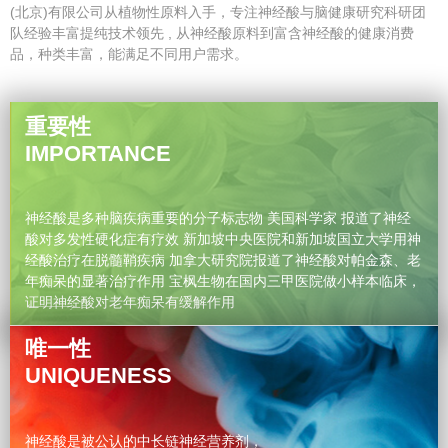
(北京)有限公司从植物性原料入手，专注神经酸与脑健康研究科研团
队经验丰富提纯技术领先 , 从神经酸原料到富含神经酸的健康消费
品，种类丰富，能满足不同用户需求。
重要性
IMPORTANCE
神经酸是多种脑疾病重要的分子标志物 美国科学家 报道了神经
酸对多发性硬化症有疗效 新加坡中央医院和新加坡国立大学用神
经酸治疗在脱髓鞘疾病 加拿大研究院报道了神经酸对帕金森、老
年痴呆的显著治疗作用 宝枫生物在国内三甲医院做小样本临床，
证明神经酸对老年痴呆有缓解作用
唯一性
UNIQUENESS
神经酸是被公认的中长链神经营养剂，