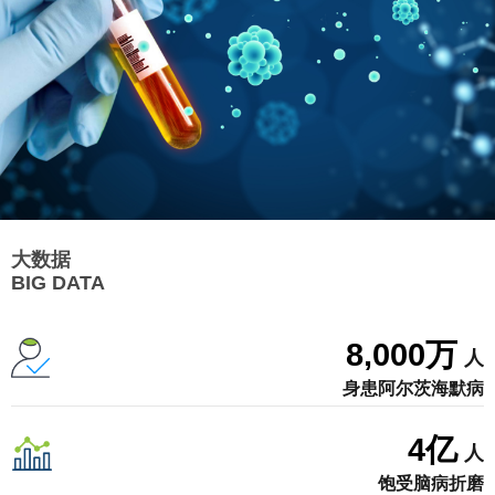
大数据
BIG DATA
8,000
万
人
身患阿尔茨海默病
4
亿
人
饱受脑病折磨