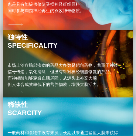
也是具有能提供修复受损神经纤维原料，
同时参与周围神经再生的双效神奇物质。
独特性
SPECIFICALITY
市场上治疗脑部疾病的药品大多数是靶向药物，着重于神经
信号传递，氧化清除，但没有针对神经细胞修复的产品。
而神经酸能够穿透血脑屏障，从源头上补充大脑，
但人体合成效率低下的营养物质，增强大脑活力。
稀缺性
SCARCITY
一般药材和食物中没有来源，长期以来通过鲨鱼大脑来获得