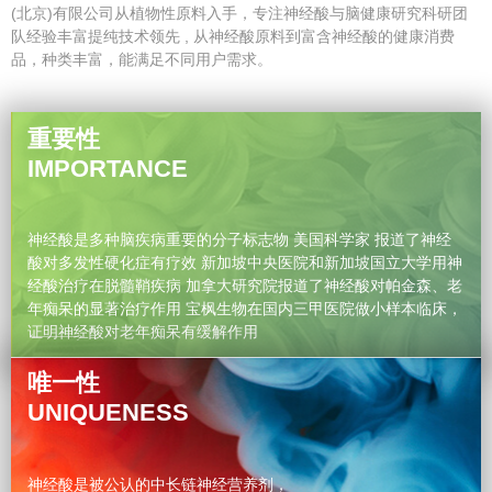
(北京)有限公司从植物性原料入手，专注神经酸与脑健康研究科研团
队经验丰富提纯技术领先 , 从神经酸原料到富含神经酸的健康消费
品，种类丰富，能满足不同用户需求。
重要性
IMPORTANCE
神经酸是多种脑疾病重要的分子标志物 美国科学家 报道了神经
酸对多发性硬化症有疗效 新加坡中央医院和新加坡国立大学用神
经酸治疗在脱髓鞘疾病 加拿大研究院报道了神经酸对帕金森、老
年痴呆的显著治疗作用 宝枫生物在国内三甲医院做小样本临床，
证明神经酸对老年痴呆有缓解作用
唯一性
UNIQUENESS
神经酸是被公认的中长链神经营养剂，