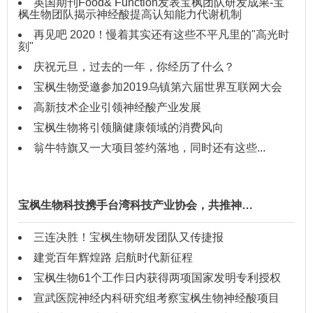
英国期刊Food& Function发表宝枫团队研发成果-宝
枫生物团队揭示神经酸提高认知能力代谢机制
再见吧 2020！慢着其实还有这些不平凡里的"高光时
刻"
庆祝元旦，过去的一年，你经历了什么？
宝枫生物受邀参加2019乌镇第六届世界互联网大会
高新技术企业引领神经酸产业发展
宝枫生物将引领脑健康领域的消费风向
翁牛特旗又一大项目签约落地，同时还有这些...
宝枫生物科技携手台湾科技产业协会，共推神…
三连决胜！宝枫生物研发团队又传捷报
建党百年辉煌路 启航时代新征程
宝枫生物61个工作日内获得两项国家发明专利授权
宣武医院神经内科研究组考察宝枫生物神经酸项目