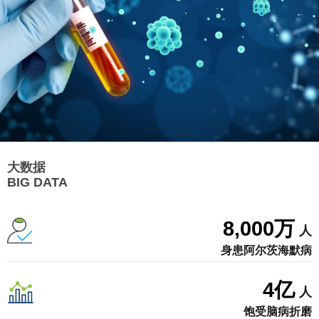
大数据
BIG DATA
8,000
万
人
身患阿尔茨海默病
4
亿
人
饱受脑病折磨